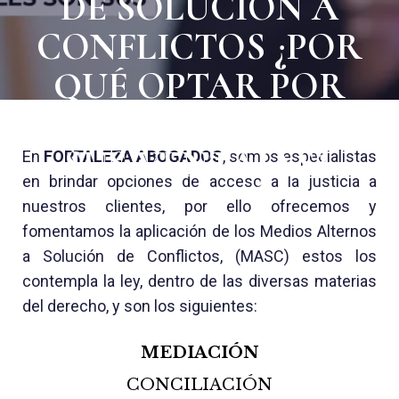
DE SOLUCIÓN A
CONFLICTOS ¿POR
QUÉ OPTAR POR
ELLAS Y CUÁLES SON
SUS VENTAJAS?
En
FORTALEZA ABOGADOS
, somos especialistas
en brindar opciones de acceso a la justicia a
nuestros clientes, por ello ofrecemos y
fomentamos la aplicación de los Medios Alternos
a Solución de Conflictos, (MASC) estos los
contempla la ley, dentro de las diversas materias
del derecho, y son los siguientes:
MEDIACIÓN
CONCILIACIÓN