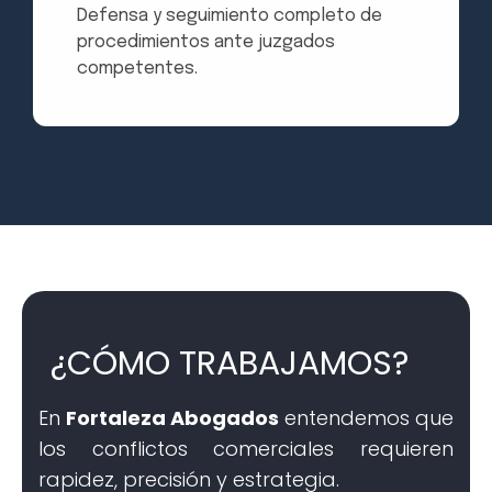
Defensa y seguimiento completo de
procedimientos ante juzgados
competentes.
¿
C
Ó
M
O
T
R
A
B
A
J
A
M
O
S
?
En
Fortaleza Abogados
entendemos que
los conflictos comerciales requieren
rapidez, precisión y estrategia.