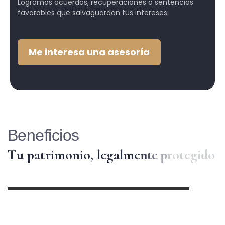
Logramos acuerdos, recuperaciones o sentencias
favorables que salvaguardan tus intereses.
Me interesa una asesoría
Beneficios
T
u
p
a
t
r
i
m
o
n
i
o
,
l
e
g
a
l
m
e
n
t
e
p
r
o
t
e
g
i
d
o