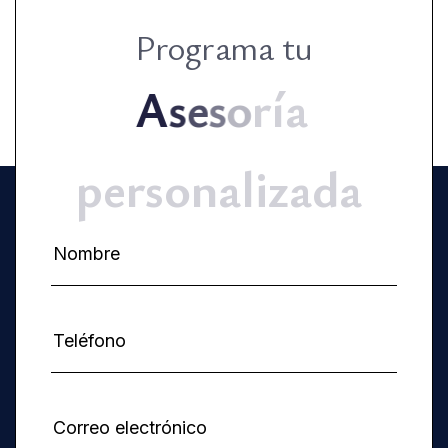
Programa tu
A
s
e
s
o
r
í
a
p
e
r
s
o
n
a
l
i
z
a
d
a