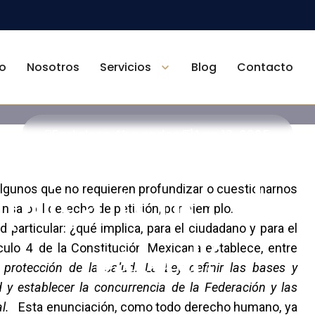
io
Nosotros
Servicios
Blog
Contacto
Fortaleza Abogados
Ago 13, 2025
lica tener der
gunos que no requieren profundizar o cuestionarnos
rensa o el derecho de petición, por ejemplo.
particular: ¿qué implica, para el ciudadano y para el
salud?
culo 4 de la Constitución Mexicana establece, entre
protección de la salud. La Ley definir las bases y
 y establecer la concurrencia de la Federación y las
l.
Esta enunciación, como todo derecho humano, ya