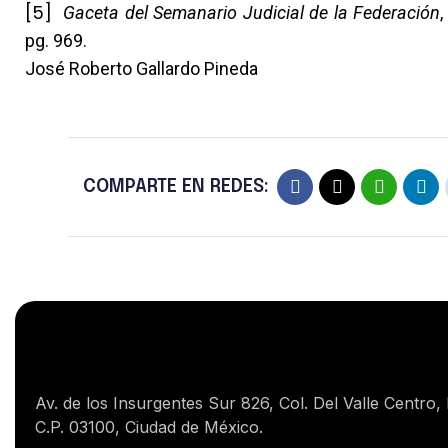
[5]
Gaceta del Semanario Judicial de la Federación
pg. 969.
José Roberto Gallardo Pineda
COMPARTE EN REDES:
Av. de los Insurgentes Sur 826, Col. Del Valle Centro,
C.P. 03100, Ciudad de México.